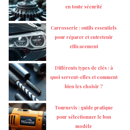
en toute sécurité
Carrosserie : outils essentiels
pour réparer et entretenir
efficacement
Différents types de clés : à
quoi servent-elles et comment
bien les choisir ?
Tournevis : guide pratique
pour sélectionner le bon
modèle