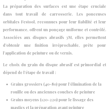
La préparation des surfaces est une étape cruciale
dans tout travail de carrosserie. Les ponceuses
orbitales Festool, reconnues pour leur fiabilité et leur
performance, offrent un ponçage uniforme et contrôlé.
Associées aux disques abrasifs 3M, elles permettent
d’obtenir une finition irréprochable, prête pour
l’application de peinture ou de vernis.
Le choix du grain du disque abrasif est primordial et
dépend de l’étape de travail :
Grains grossiers (40-80) pour l’élimination de la
rouille ou des anciennes couches de peinture
Grains moyens (120-220) pour le lissage des
mastics et la préparation avant peinture