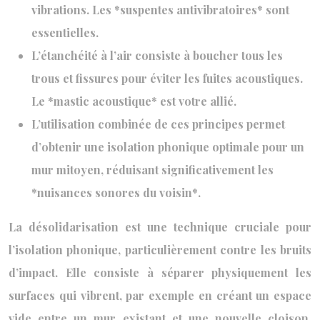
vibrations. Les *suspentes antivibratoires* sont
essentielles.
L’étanchéité à l’air consiste à boucher tous les
trous et fissures pour éviter les fuites acoustiques.
Le *mastic acoustique* est votre allié.
L’utilisation combinée de ces principes permet
d’obtenir une isolation phonique optimale pour un
mur mitoyen, réduisant significativement les
*nuisances sonores du voisin*.
La désolidarisation est une technique cruciale pour
l’isolation phonique, particulièrement contre les bruits
d’impact. Elle consiste à séparer physiquement les
surfaces qui vibrent, par exemple en créant un espace
vide entre un mur existant et une nouvelle cloison.