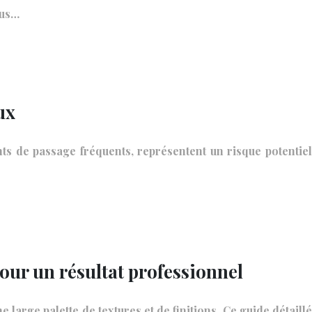
ous…
ux
nts de passage fréquents, représentent un risque potentiel
pour un résultat professionnel
e large palette de textures et de finitions. Ce guide détaillé