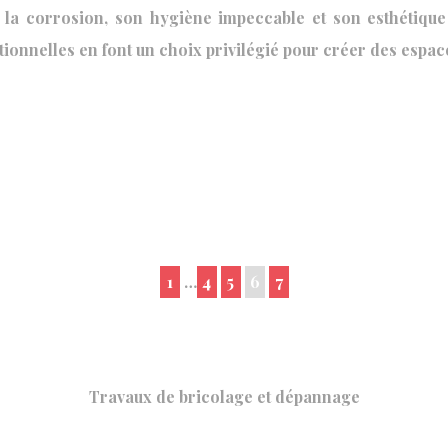
à la corrosion, son hygiène impeccable et son esthétiqu
ionnelles en font un choix privilégié pour créer des espac
1
…
4
5
6
7
Travaux de bricolage et dépannage