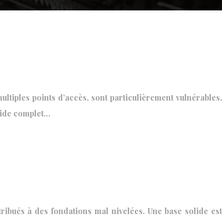
ltiples points d’accès, sont particulièrement vulnérables.
guide complet…
tribués à des fondations mal nivelées. Une base solide est