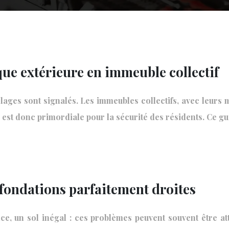
ue extérieure en immeuble collectif
es sont signalés. Les immeubles collectifs, avec leurs mu
e est donc primordiale pour la sécurité des résidents. Ce 
 fondations parfaitement droites
ce, un sol inégal : ces problèmes peuvent souvent être at