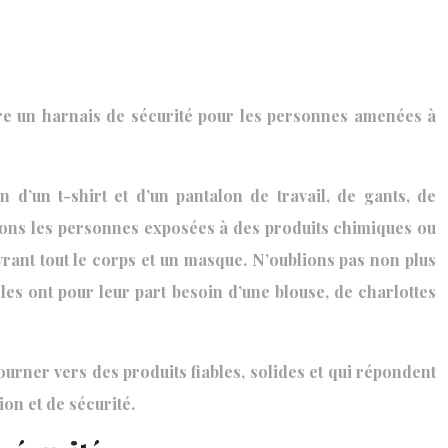
core un harnais de sécurité pour les personnes amenées à
 d’un t-shirt et d’un pantalon de travail, de gants, de
Citons les personnes exposées à des produits chimiques ou
rant tout le corps et un masque. N’oublions pas non plus
lles ont pour leur part besoin d’une blouse, de charlottes
ourner vers des produits fiables, solides et qui répondent
on et de sécurité.