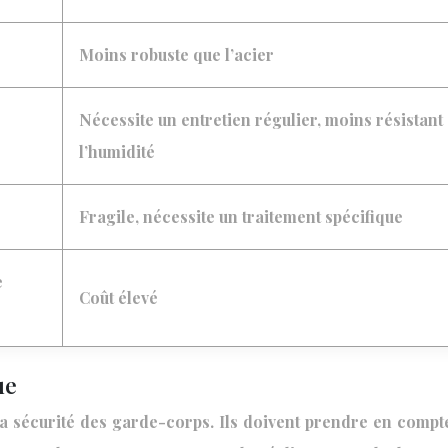
Moins robuste que l’acier
Nécessite un entretien régulier, moins résistant
l’humidité
Fragile, nécessite un traitement spécifique
e
Coût élevé
ue
 la sécurité des garde-corps. Ils doivent prendre en comp