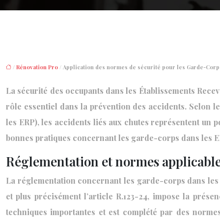
/
Rénovation Pro
/ Application des normes de sécurité pour les Garde-Corp
La sécurité des occupants dans les Établissements Receva
rôle essentiel dans la prévention des accidents. Selon l
les ERP), les accidents liés aux chutes représentent un p
bonnes pratiques concernant les garde-corps dans les ERP
Réglementation et normes applicabl
La réglementation concernant les garde-corps dans les ER
et plus précisément l’article R.123-24, impose la prés
techniques importantes et est complété par des norme