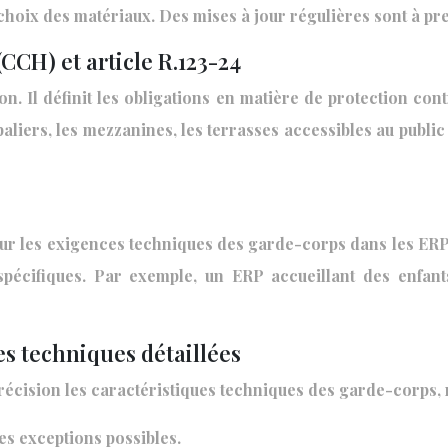
 choix des matériaux. Des mises à jour régulières sont à p
(CCH) et article R.123-24
n. Il définit les obligations en matière de protection contre
 paliers, les mezzanines, les terrasses accessibles au publi
ur les exigences techniques des garde-corps dans les ERP. Il
 spécifiques. Par exemple, un ERP accueillant des enfan
es techniques détaillées
écision les caractéristiques techniques des garde-corps,
es exceptions possibles.