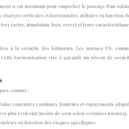
ement 11 cm maximum pour empêcher le passage d’un enfan
 charges verticales et horizontales, définies en fonction 
isés (acier, aluminium, bois, verre) et leurs caractéristique
ves à la sécurité des bâtiments. Les normes EN, comme 
 Cette harmonisation vise à garantir un niveau de sécuri
s
iques, comme :
ains courantes continues, hauteurs et espacements adapté
es plus restreint (moins de 11cm selon certaines normes).
trictes en fonction des risques spécifiques.