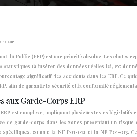
s en ERP
nt du Public (ERP) est une priorité absolue. Les chutes re
es statistiques (à insérer des données réelles ici, ex: do
ourcentage significatif des accidents dans les ERP. Ce gui
, afin de garantir la sécurité et la conformité réglementa
es aux Garde-Corps ERP
P est complexe, impliquant plusieurs textes législatifs et 
ence de garde-corps dans les zones présentant un risque 
s spécifiques, comme la NF P01-012 et la NF P01-013. Ce