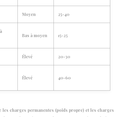
Moyen
25-40
 à
Bas à moyen
15-25
Élevé
20-30
Élevé
40-60
te les charges permanentes (poids propre) et les charges